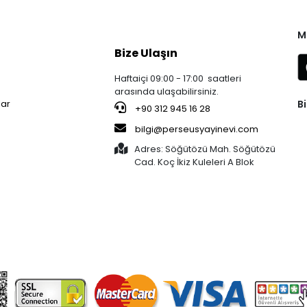
M
Bize Ulaşın
Haftaiçi 09:00 - 17:00 saatleri
arasında ulaşabilirsiniz.
Bi
lar
+90 312 945 16 28
bilgi@perseusyayinevi.com
Adres: Söğütözü Mah. Söğütözü
Cad. Koç İkiz Kuleleri A Blok