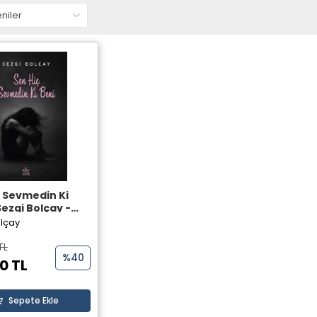
ç Sevmedin Ki
Sezgi Bolçay -
ayınları
olçay
TL
%40
0 TL
Sepete Ekle