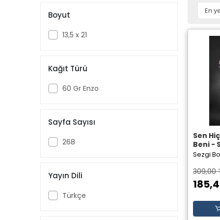
Boyut
13,5 x 21
Kağıt Türü
60 Gr Enzo
Sayfa Sayısı
Sen Hi
268
Beni - 
Elpis Y
Sezgi B
309,00 
Yayın Dili
185,4
Türkçe