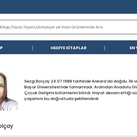
AP
HEDİYE KİTAPLAR
EN 
Sezgi Bolçay 24.07.1988 tarihinde Ankara’da doğdu. İlk v
Bayar Üniversitesi’nde tamamladı. Ardından Anadolu Üniv
Çocuk Gelişimi bölümlerini bitirdi. Hayat devam ettiği 
yaşamını bu doğrultuda şekillendirdi.
olçay