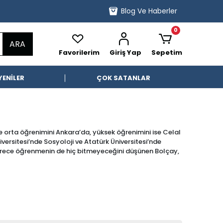
Blog Ve Haberler
0
ARA
Favorilerim
Giriş Yap
Sepetim
YENİLER
ÇOK SATANLAR
e orta öğrenimini Ankara’da, yüksek öğrenimini ise Celal
ersitesi’nde Sosyoloji ve Atatürk Üniversitesi’nde
sürece öğrenmenin de hiç bitmeyeceğini düşünen Bolçay,