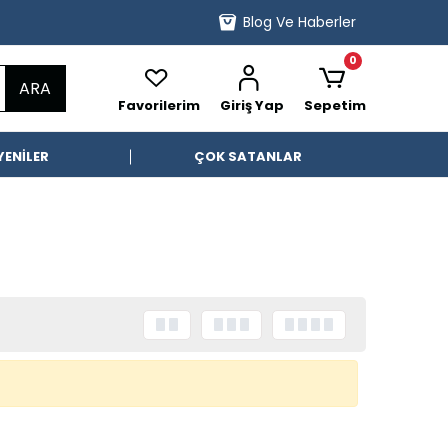
Blog Ve Haberler
0
ARA
Favorilerim
Giriş Yap
Sepetim
YENİLER
ÇOK SATANLAR