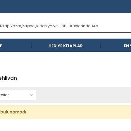
AP
HEDİYE KİTAPLAR
EN 
Pehlivan
 bulunamadı.