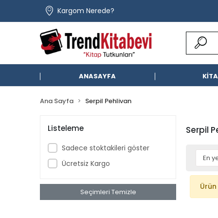
Kargom Nerede?
ANASAYFA
KİT
Ana Sayfa
Serpil Pehlivan
Listeleme
Serpil 
Sadece stoktakileri göster
Ücretsiz Kargo
Ürün
Seçimleri Temizle