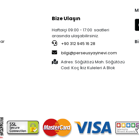
M
Bize Ulaşın
Haftaiçi 09:00 - 17:00 saatleri
arasında ulaşabilirsiniz.
Bi
lar
+90 312 945 16 28
bilgi@perseusyayinevi.com
Adres: Söğütözü Mah. Söğütözü
Cad. Koç İkiz Kuleleri A Blok