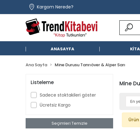
Kargom Nerede?
ANASAYFA
KİT
Ana Sayfa
Mine Durusu Tanrıöver & Alper Sarı
Listeleme
Mine Du
Sadece stoktakileri göster
Ücretsiz Kargo
Ürün
Seçimleri Temizle