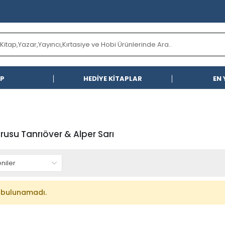
AP
HEDİYE KİTAPLAR
EN 
rusu Tanrıöver & Alper Sarı
 bulunamadı.