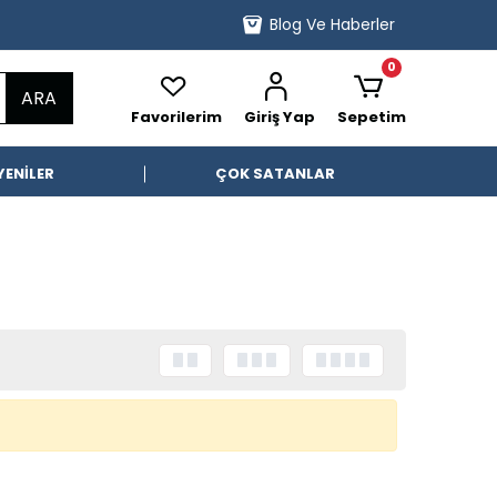
Blog Ve Haberler
0
ARA
Favorilerim
Giriş Yap
Sepetim
YENİLER
ÇOK SATANLAR