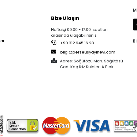
M
Bize Ulaşın
Haftaiçi 09:00 - 17:00 saatleri
arasında ulaşabilirsiniz.
Bi
lar
+90 312 945 16 28
bilgi@perseusyayinevi.com
Adres: Söğütözü Mah. Söğütözü
Cad. Koç İkiz Kuleleri A Blok