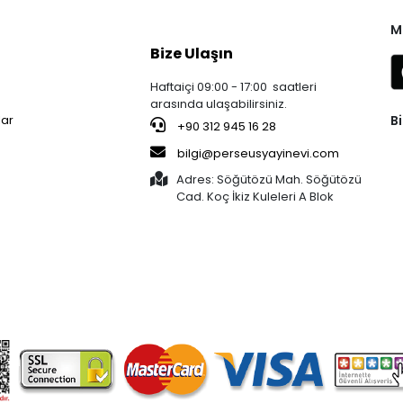
M
Bize Ulaşın
Haftaiçi 09:00 - 17:00 saatleri
arasında ulaşabilirsiniz.
Bi
lar
+90 312 945 16 28
bilgi@perseusyayinevi.com
Adres: Söğütözü Mah. Söğütözü
Cad. Koç İkiz Kuleleri A Blok