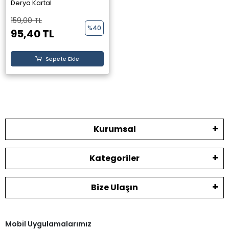
Yayınevi -
Derya Kartal
159,00 TL
%40
95,40 TL
Sepete Ekle
Kurumsal
Kategoriler
Bize Ulaşın
Mobil Uygulamalarımız